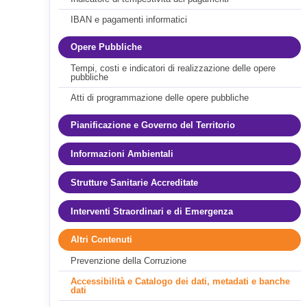
IBAN e pagamenti informatici
Opere Pubbliche
Tempi, costi e indicatori di realizzazione delle opere
pubbliche
Atti di programmazione delle opere pubbliche
Pianificazione e Governo del Territorio
Informazioni Ambientali
Strutture Sanitarie Accreditate
Interventi Straordinari e di Emergenza
Altri Contenuti
Prevenzione della Corruzione
Accessibilità e Catalogo dei dati, metadati e banche
dati