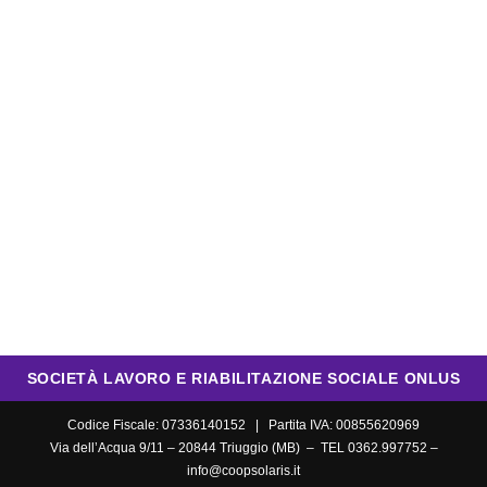
SOCIETÀ LAVORO E RIABILITAZIONE SOCIALE ONLUS
Codice Fiscale: 07336140152 | Partita IVA: 00855620969
Via dell’Acqua 9/11 – 20844 Triuggio (MB) – TEL 0362.997752 –
info@coopsolaris.it