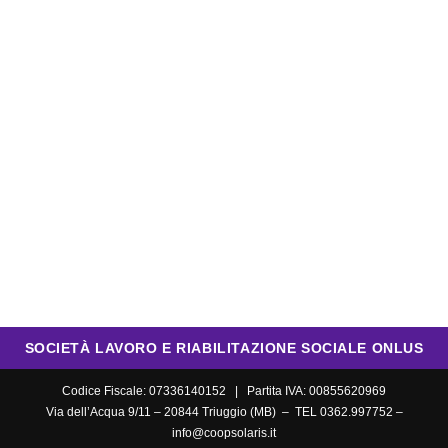
SOCIETÀ LAVORO E RIABILITAZIONE SOCIALE ONLUS
Codice Fiscale: 07336140152 | Partita IVA: 00855620969
Via dell’Acqua 9/11 – 20844 Triuggio (MB) – TEL 0362.997752 –
info@coopsolaris.it