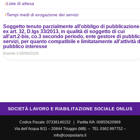
Liste di attesa
Tempi medi di erogazione dei servizi
Soggetto tenuto parzialmente all'obbligo di pubblicazione
ex art. 32, D.lgs 33/2013, in qualità di soggetto di cui
all'art.2-bis, co.3 secondo periodo, ente gestore di pubblic
servizi, per quanto compatibile e limitatamente all'attività d
pubblico interesse
Inserito il
08/06/2026
SOCIETÀ LAVORO E RIABILITAZIONE SOCIALE ONLUS
Codice Fiscale: 07336140152 | Partita IVA: 00855620969
Via dell’Acqua 9/11 – 20844 Triuggio (MB) – TEL 0362.997752 –
info@coopsolaris.it