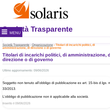
Società Trasparente
MENU
Società Trasparente
Organizzazione
Titolari di incarichi politici, di
amministrazione, di direzione o di governo
Titolari di incarichi politici, di amministrazione, d
direzione o di governo
Ultimo aggiornamento: 09/06/2026
Soggetto non tenuto all'obbligo di pubblicazione ex art. 15-bis d.lgs. n
33/2013.
L’obbligo di pubblicazione non è applicabile alla società.
Inserito il
09/06/2026