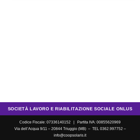
SOCIETÀ LAVORO E RIABILITAZIONE SOCIALE ONLUS
Codice Fiscale: 07336140152 | Partita IVA: 00855620969
Via dell’Acqua 9/11 – 20844 Triuggio (MB) – TEL 0362.997752 –
info@coopsolaris.it